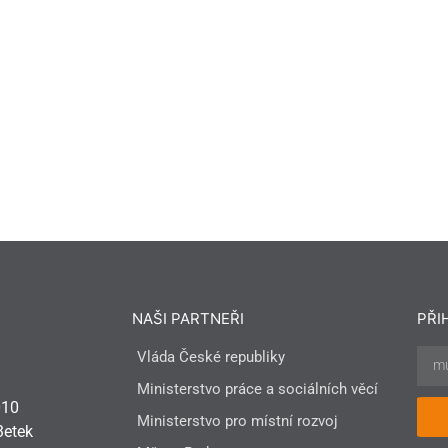
dly
e
NAŠI PARTNEŘI
PŘI
Vláda České republiky
Ministerstvo práce a sociálních věcí
010
Ministerstvo pro místní rozvoj
3etek