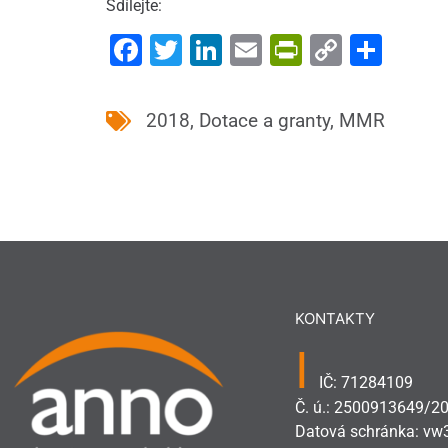
Sdílejte:
Facebook
Twitter
LinkedIn
Email
PrintFrien
Copy
Shar
Link
2018
,
Dotace a granty
,
MMR
KONTAKTY
I
IČ: 71284109
Č. ú.: 2500913649/2
Datová schránka: vw