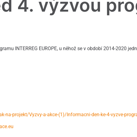
d 4. výzvou pr
rogramu INTERREG EUROPE, u něhož se v období 2014-2020 jed
ak-na-projekt/Vyzvy-a-akce-(1)/Informacni-den-ke-4-vyzve-pr
ace.eu