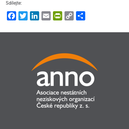
Sdílejte:
Facebook
Twitter
LinkedIn
Email
PrintFriendly
Copy
Share
Link