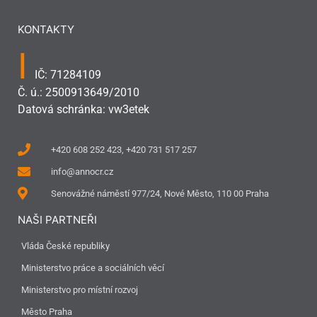
KONTAKTY
I
IČ: 71284109
Č. ú.: 2500913649/2010
Datová schránka: vw3etek
+420 608 252 423, +420 731 517 257
info@annocr.cz
Senovážné náměstí 977/24, Nové Město, 110 00 Praha
NAŠI PARTNEŘI
Vláda České republiky
Ministerstvo práce a sociálních věcí
Ministerstvo pro místní rozvoj
Město Praha